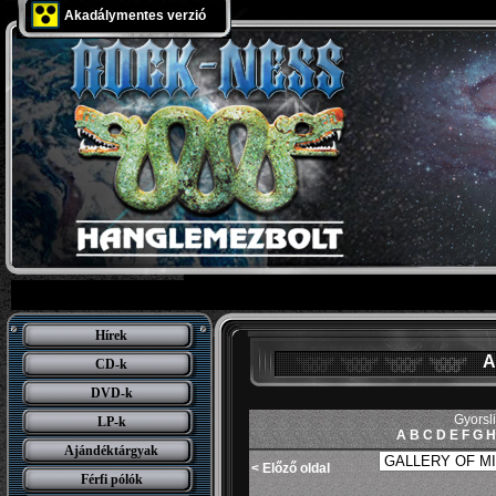
Akadálymentes verzió
Hírek
A
CD-k
DVD-k
Gyorsl
LP-k
A
B
C
D
E
F
G
H
Ajándéktárgyak
< Előző oldal
Férfi pólók