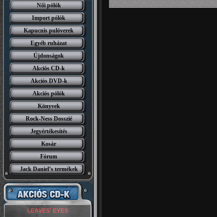
Női pólók
Import pólók
Kapucnis pulóverek
Egyéb ruházat
Újdonságok
Akciós CD-k
Akciós DVD-k
Akciós pólók
Könyvek
Rock-Ness Dosszié
Jegyértékesítés
Kosár
Fórum
Jack Daniel’s termékek
LEAVES' EYES