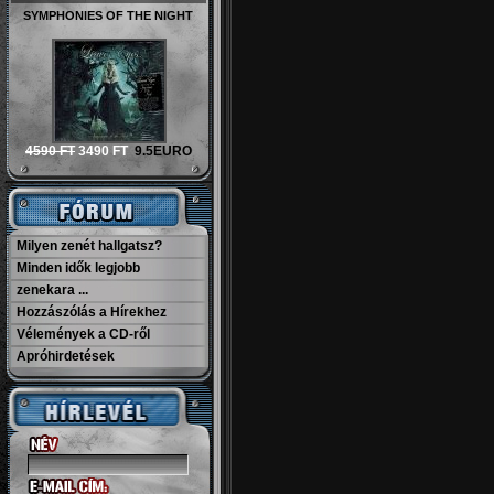
SYMPHONIES OF THE NIGHT
4590 FT
3490 FT
9.5EURO
Milyen zenét hallgatsz?
Minden idők legjobb
zenekara ...
Hozzászólás a Hírekhez
Vélemények a CD-ről
Apróhirdetések