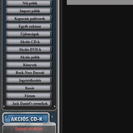
Női pólók
Import pólók
Kapucnis pulóverek
Egyéb ruházat
Újdonságok
Akciós CD-k
Akciós DVD-k
Akciós pólók
Könyvek
Rock-Ness Dosszié
Jegyértékesítés
Kosár
Fórum
Jack Daniel’s termékek
DIMMU BORGIR