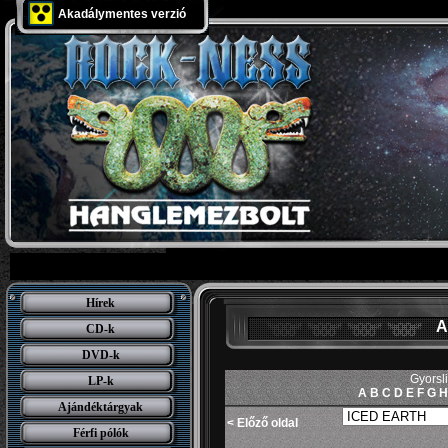
Akadálymentes verzió
Hírek
A
CD-k
DVD-k
Gyorsl
LP-k
A
B
C
D
E
F
G
H
Ajándéktárgyak
< Előző oldal
Férfi pólók