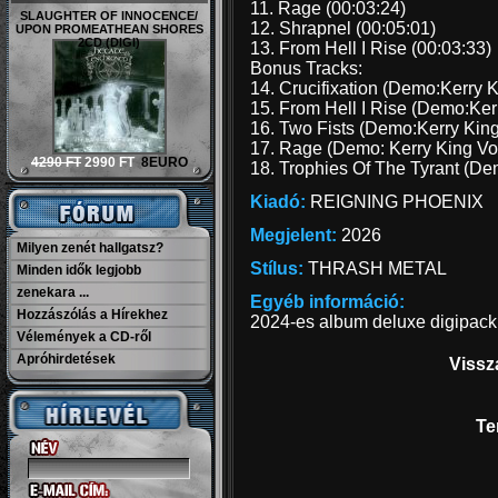
11. Rage (00:03:24)
SLAUGHTER OF INNOCENCE/
12. Shrapnel (00:05:01)
UPON PROMEATHEAN SHORES
2CD (DIGI)
13. From Hell I Rise (00:03:33)
Bonus Tracks:
14. Crucifixation (Demo:Kerry K
15. From Hell I Rise (Demo:Ker
16. Two Fists (Demo:Kerry King
17. Rage (Demo: Kerry King Voc
4290 FT
2990 FT
8EURO
18. Trophies Of The Tyrant (De
Kiadó:
REIGNING PHOENIX
Megjelent:
2026
Milyen zenét hallgatsz?
Stílus:
THRASH METAL
Minden idők legjobb
zenekara ...
Egyéb információ:
Hozzászólás a Hírekhez
2024-es album deluxe digipack 
Vélemények a CD-ről
Apróhirdetések
Vissz
Te