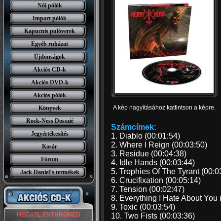
Női pólók
Import pólók
Kapucnis pulóverek
Egyéb ruházat
Újdonságok
Akciós CD-k
Akciós DVD-k
Akciós pólók
A kép nagyításához kattintson a képre.
Könyvek
Rock-Ness Dosszié
Számcímek:
Jegyértékesítés
1. Diablo (00:01:54)
2. Where I Reign (00:03:50)
Kosár
3. Residue (00:04:38)
Fórum
4. Idle Hands (00:03:44)
5. Trophies Of The Tyrant (00:0
Jack Daniel’s termékek
6. Crucifixation (00:05:14)
7. Tension (00:02:47)
8. Everything I Hate About You 
9. Toxic (00:03:54)
HECATE ENTHRONED
10. Two Fists (00:03:36)