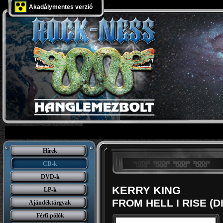
Akadálymentes verzió
Hírek
CD-k
DVD-k
KERRY KING
LP-k
FROM HELL I RISE (DI
Ajándéktárgyak
Férfi pólók