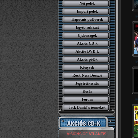
Női pólók
Import pólók
Kapucnis pulóverek
Egyéb ruházat
Újdonságok
Akciós CD-k
Akciós DVD-k
Akciós pólók
Könyvek
Rock-Ness Dosszié
Jegyértékesítés
Kosár
Fórum
Jack Daniel’s termékek
VISIONS OF ATLANTIS