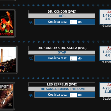
DR. KONDOR (DVD)
Ár
1 490
HÚS
4.0
db
részlet
DR. KONDOR & DR. AKULA (DVD)
Ár
1 490
GYÁR
4.0
db
részlet
LED ZEPPELIN (DVD)
Ár
4 290
THE SONG REMAINS THE SAME
11.5
db
részlet