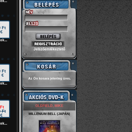
ek...
 Ft
 €
ek...
Jelszóemlékeztető
 Ft
 €
Az Ön kosara jelenleg üres.
ek...
OLDFIELD, MIKE
Ft
 Ft
MILLENIUM BELL (JAPÁN)
 €
ek...