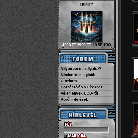
TRINITY
4990 FT
3990 FT
10.5EURO
Milyen zenét hallgatsz?
Minden idők legjobb
zenekara ...
Hozzászólás a Hírekhez
Vélemények a CD-ről
Apróhirdetések