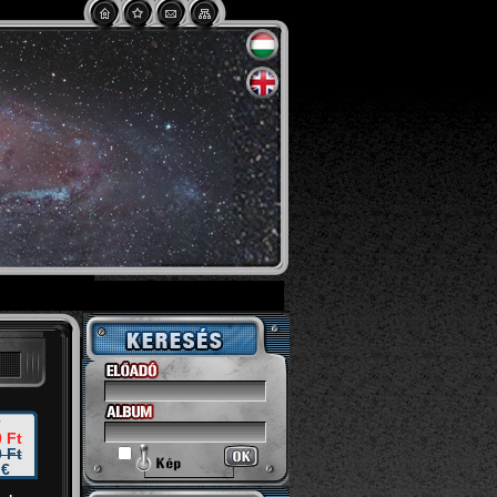
 Ft
 Ft
 €