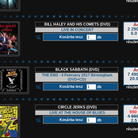
részlet
BILL HALEY AND HIS COMETS (DVD)
Ár
2 290
LIVE IN CONCERT
6.0
db
részlet
BLACK SABBATH (DVD)
Ár
7 490
THE END - 4 February 2017 Birmingham
20.0
(DVD+CD)
db
részlet
CIRCLE JERKS (DVD)
Ár
990 
LIVE AT THE HOUSE OF BLUES
4 990
db
2.5
részlet