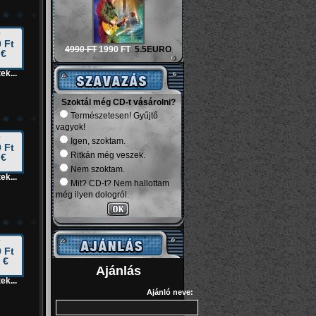
 Ft
4990 FT
1990 FT
5.5EURO
 €
ek...
Szoktál még CD-t vásárolni?
Természetesen! Gyűjtő
vagyok!
Igen, szoktam.
 Ft
Ritkán még veszek.
 €
Nem szoktam.
ek...
Mit? CD-t? Nem hallottam
még ilyen dologról.
 Ft
 €
Ajánlás
ek...
Ajánló neve: