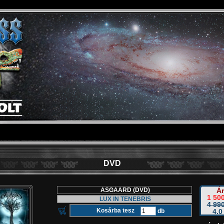
DVD
ASGAARD (DVD)
Ár
1 500
LUX IN TENEBRIS
4 990
db
4.0