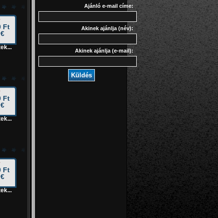
Ajánló e-mail címe:
 Ft
Akinek ajánlja (név):
 €
ek...
Akinek ajánlja (e-mail):
Küldés
 Ft
 €
ek...
 Ft
 €
ek...