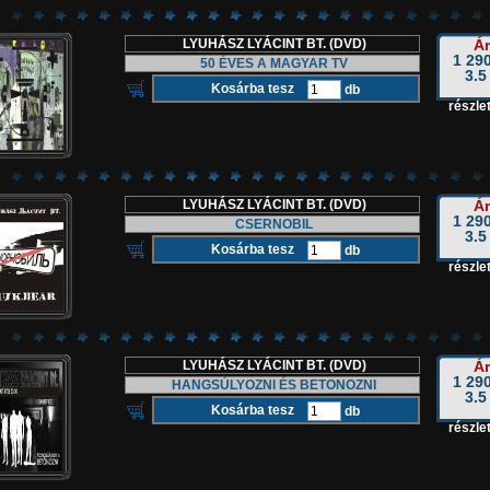
LYUHÁSZ LYÁCINT BT. (DVD)
Ár
1 290
50 ÉVES A MAGYAR TV
3.5
db
részlet
LYUHÁSZ LYÁCINT BT. (DVD)
Ár
1 290
CSERNOBIL
3.5
db
részlet
LYUHÁSZ LYÁCINT BT. (DVD)
Ár
1 290
HANGSÚLYOZNI ÉS BETONOZNI
3.5
db
részlet