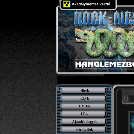
Akadálymentes verzió
Hírek
CD-k
DVD-k
LP-k
Ajándéktárgyak
Férfi pólók