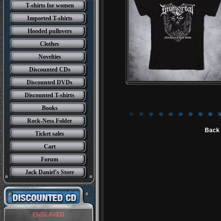
T-shirts for women
Imported T-shirts
Hooded pullovers
Clothes
Novelties
Discounted CDs
Discounted DVDs
Discounted T-shirts
Books
Rock-Ness Folder
Back 
Ticket sales
Cart
Forum
Jack Daniel’s Store
ENSLAVED