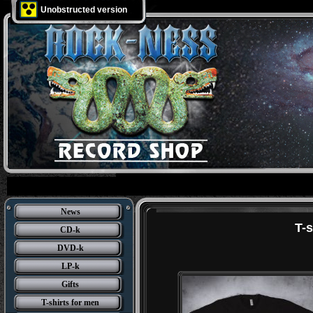
Unobstructed version
News
T-s
CD-k
DVD-k
LP-k
Gifts
T-shirts for men