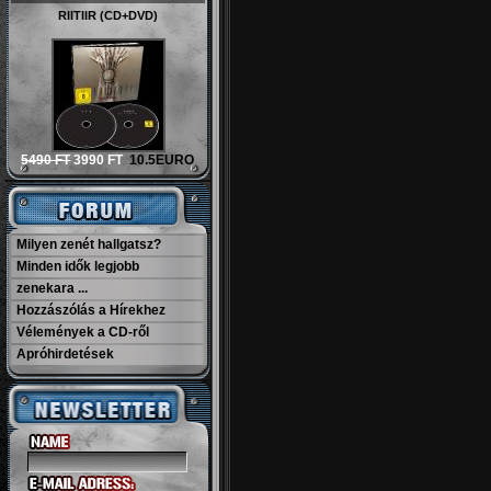
RIITIIR (CD+DVD)
5490 FT
3990 FT
10.5EURO
Milyen zenét hallgatsz?
Minden idők legjobb
zenekara ...
Hozzászólás a Hírekhez
Vélemények a CD-ről
Apróhirdetések