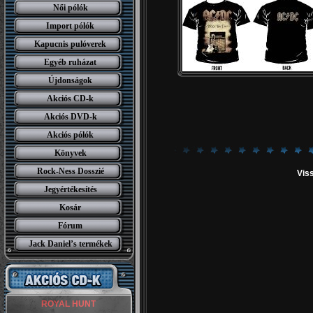
Női pólók
Import pólók
Kapucnis pulóverek
Egyéb ruházat
Újdonságok
Akciós CD-k
Akciós DVD-k
Akciós pólók
Könyvek
Rock-Ness Dosszié
Viss
Jegyértékesítés
Kosár
Fórum
Jack Daniel’s termékek
ROYAL HUNT