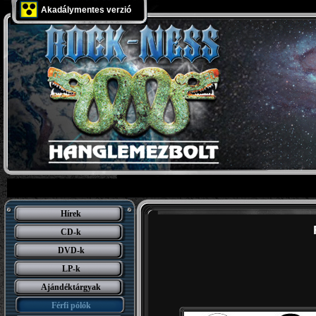
Akadálymentes verzió
Hírek
CD-k
DVD-k
LP-k
Ajándéktárgyak
Férfi pólók