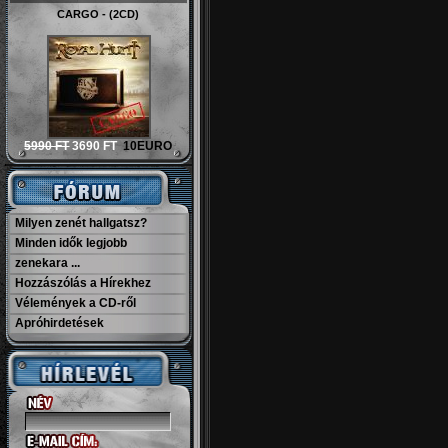
CARGO - (2CD)
5990 FT
3690 FT
10EURO
Milyen zenét hallgatsz?
Minden idők legjobb
zenekara ...
Hozzászólás a Hírekhez
Vélemények a CD-ről
Apróhirdetések