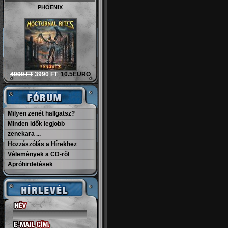
POWER OF THE NIGHT
(REMASTERED) (DIGI)
4690 FT
3690 FT
10EURO
Milyen zenét hallgatsz?
Minden idők legjobb
zenekara ...
Hozzászólás a Hírekhez
Vélemények a CD-ről
Apróhirdetések