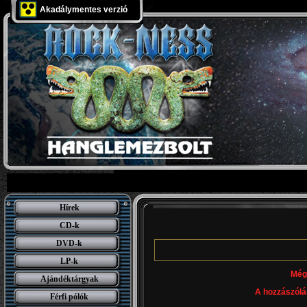
Akadálymentes verzió
Hírek
CD-k
DVD-k
LP-k
Még
Ajándéktárgyak
A hozzászólá
Férfi pólók