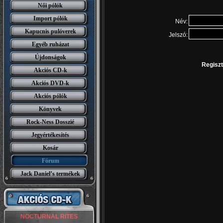
Női pólók
Import pólók
Név:
Kapucnis pulóverek
Jelszó:
Egyéb ruházat
Újdonságok
Regiszt
Akciós CD-k
Akciós DVD-k
Akciós pólók
Könyvek
Rock-Ness Dosszié
Jegyértékesítés
Kosár
Fórum
Jack Daniel’s termékek
SAVATAGE