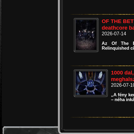
OF THE BETRA
deathcore b
2026-07-14
Az Of The Be
Relinquished cí
1000 dal,
meghalsz
2026-07-1
„A fény ke
– néha ink