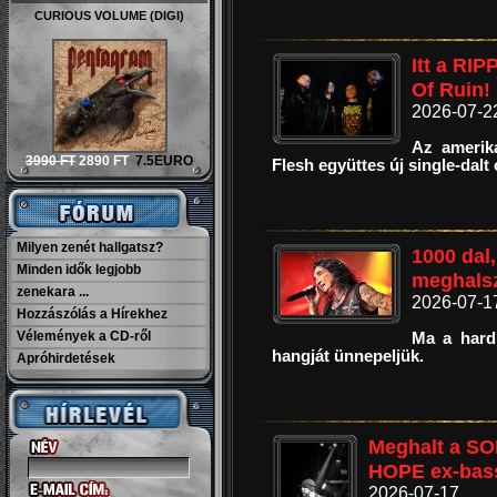
CURIOUS VOLUME (DIGI)
Itt a RIP
Of Ruin!
2026-07-2
Az amerika
3990 FT
2890 FT
7.5EURO
Flesh együttes új single-dalt
Milyen zenét hallgatsz?
1000 dal,
Minden idők legjobb
meghalsz
zenekara ...
2026-07-1
Hozzászólás a Hírekhez
Vélemények a CD-ről
Ma a hard
hangját ünnepeljük.
Apróhirdetések
Meghalt a SO
HOPE ex-bass
2026-07-17