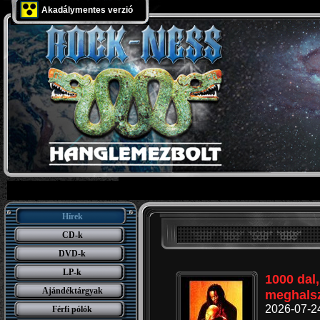
Akadálymentes verzió
Hírek
CD-k
DVD-k
LP-k
1000 dal,
Ajándéktárgyak
meghalsz
2026-07-2
Férfi pólók