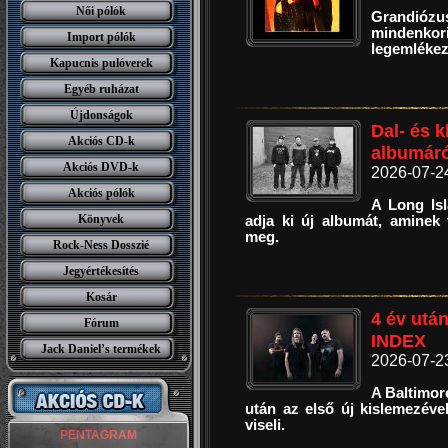
Női pólók
Grandiózu
minden
Import pólók
legemlékez
Kapucnis pulóverek
Egyéb ruházat
Újdonságok
Dal- és 
Akciós CD-k
albumáró
Akciós DVD-k
2026-07-2
Akciós pólók
A Long Is
Könyvek
adja ki új albumát, aminek 
meg.
Rock-Ness Dosszié
Jegyértékesítés
Kosár
4 év után
Fórum
INDEX
Jack Daniel’s termékek
2026-07-2
A Baltimor
után az első új kislemezével
viseli.
PENTAGRAM