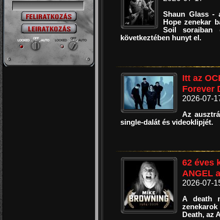
Shaun Glass - a
Hope zenekar ba
Soil soraiban 
következtében hunyt el.
Itt az O
Forever 
2026-07-1
Az ausztrá
single-dalát és videoklipjét.
62 éves 
ANGEL al
2026-07-1
A death m
zenekarok 
Death, az 