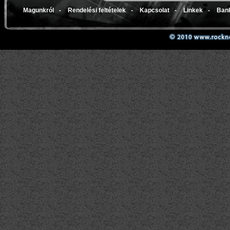
Magunkról
-
Rendelési feltételek
-
Kapcsolat
-
Linkek
-
Bank