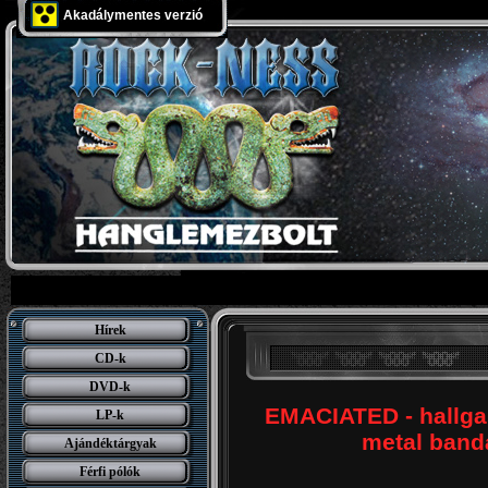
Akadálymentes verzió
Hírek
CD-k
DVD-k
EMACIATED - hallgas
LP-k
metal band
Ajándéktárgyak
Férfi pólók