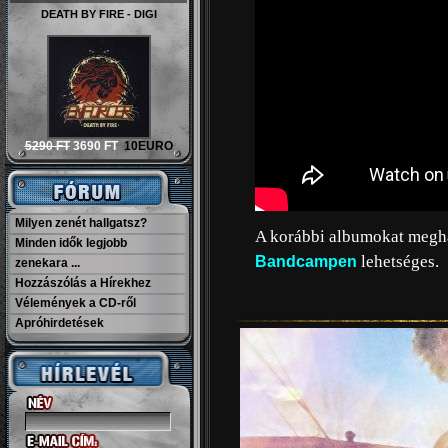
DEATH BY FIRE - DIGI
5290 FT
3690 FT
10EURO
Milyen zenét hallgatsz?
A korábbi albumokat megha
Minden idők legjobb
lehetséges.
Bandcampen
zenekara ...
Hozzászólás a Hírekhez
Vélemények a CD-ről
Apróhirdetések