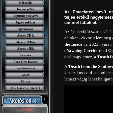
Női pólók
Import pólók
Az Emaciated nevű de
Kapucnis pulóverek
teljes értékű nagylemez
címmel láttak el.
Egyéb ruházat
Újdonságok
Az új-mexikói származású 
Akciós CD-k
dalokat - ekkor jelent meg
Akciós DVD-k
the Inside
' is. 2023 nyarán
Akciós pólók
('
Yawning Corridors of G
Könyvek
első nagylemez, a '
Death f
Rock-Ness Dosszié
A '
Death from the Southw
Jegyértékesítés
klasszikus / old-school dea
Kosár
lemezt végig lehet hallgatn
Fórum
Jack Daniel’s termékek
ENFORCER