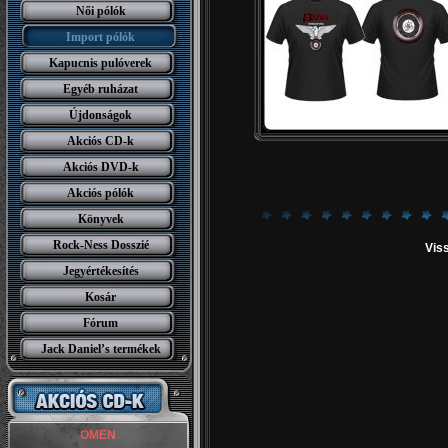
Női pólók
Import pólók
Kapucnis pulóverek
Egyéb ruházat
Újdonságok
Akciós CD-k
Akciós DVD-k
Akciós pólók
Könyvek
Rock-Ness Dosszié
Viss
Jegyértékesítés
Kosár
Fórum
Jack Daniel’s termékek
OMEN