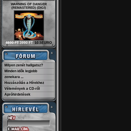
WARNING OF DANGER
(REMASTERED) (DIGI)
4690 FT
3990 FT
10.5EURO
Milyen zenét hallgatsz?
Minden idők legjobb
zenekara ...
Hozzászólás a Hírekhez
Vélemények a CD-ről
Apróhirdetések