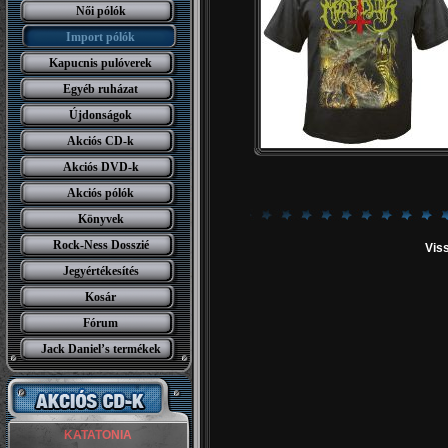
Női pólók
Import pólók
Kapucnis pulóverek
Egyéb ruházat
Újdonságok
Akciós CD-k
Akciós DVD-k
Akciós pólók
Könyvek
Rock-Ness Dosszié
Viss
Jegyértékesítés
Kosár
Fórum
Jack Daniel’s termékek
KATATONIA