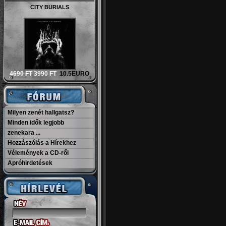
CITY BURIALS
4690 FT
3990 FT
10.5EURO
Milyen zenét hallgatsz?
Minden idők legjobb
zenekara ...
Hozzászólás a Hírekhez
Vélemények a CD-ről
Apróhirdetések