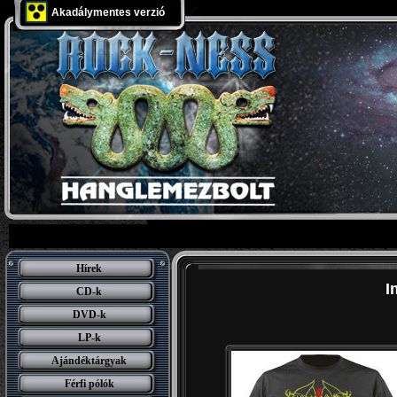
Akadálymentes verzió
Hírek
I
CD-k
DVD-k
LP-k
Ajándéktárgyak
Férfi pólók