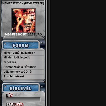
MANIFESTATION (REMASTERED)
5490 FT
3990 FT
10.5EURO
Milyen zenét hallgatsz?
Minden idők legjobb
zenekara ...
Hozzászólás a Hírekhez
Vélemények a CD-ről
Apróhirdetések