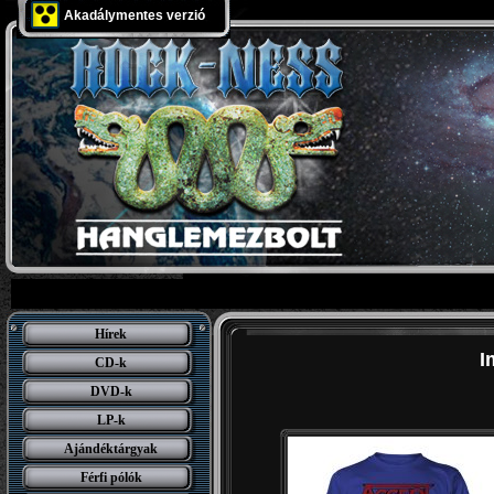
Akadálymentes verzió
Hírek
I
CD-k
DVD-k
LP-k
Ajándéktárgyak
Férfi pólók