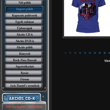
Női pólók
Import pólók
Kapucnis pulóverek
Egyéb ruházat
Újdonságok
Akciós CD-k
Akciós DVD-k
Akciós pólók
Könyvek
Rock-Ness Dosszié
Viss
Jegyértékesítés
Kosár
Fórum
Jack Daniel’s termékek
MALEVOLENT CREATION