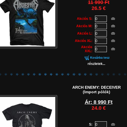
11 990 Ft
26.5 €
Akciós S:
db
Akciós M:
db
Akciós L:
db
Akciós XL:
db
Akciós
db
XXL:
Kosárba tesz
részletek...
ARCH ENEMY: DECEIVER
(Import pólók)
Ár: 8 990 Ft
24.0 €
S:
db