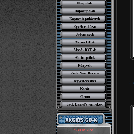
Női pólók
Import pólók
Kapucnis pulóverek
Egyéb ruházat
Újdonságok
Akciós CD-k
Akciós DVD-k
Akciós pólók
Könyvek
Rock-Ness Dosszié
Jegyértékesítés
Kosár
Fórum
Jack Daniel’s termékek
SUIDAKRA