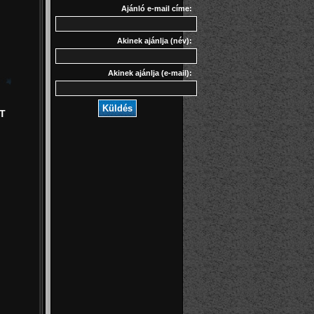
Ajánló e-mail címe:
Akinek ajánlja (név):
Akinek ajánlja (e-mail):
Küldés
T