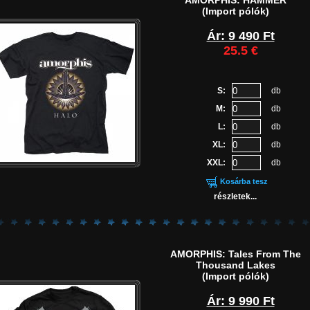
AMORPHIS: HAMMER
(Import pólók)
Ár: 9 490 Ft
25.5 €
S:
db
M:
db
L:
db
XL:
db
XXL:
db
Kosárba tesz
részletek...
AMORPHIS: Tales From The
Thousand Lakes
(Import pólók)
Ár:
9 990 Ft