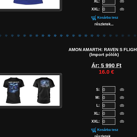
XL:
db
XXL:
db
Kosárba tesz
részletek...
AMON AMARTH: RAVEN S FLIGH
(Import pólók)
Ár: 5 990 Ft
16.0 €
S:
db
M:
db
L:
db
XL:
db
XXL:
db
Kosárba tesz
részletek...