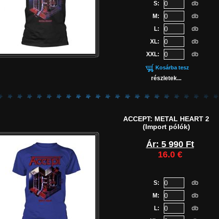
S:
db
M:
db
L:
db
XL:
db
XXL:
db
Kosárba tesz
részletek...
ACCEPT: METAL HEART 2
(Import pólók)
Ár: 5 990 Ft
16.0 €
S:
db
M:
db
L:
db