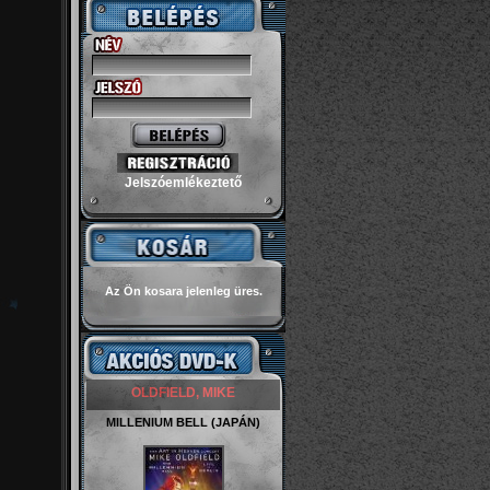
Jelszóemlékeztető
Az Ön kosara jelenleg üres.
OLDFIELD, MIKE
MILLENIUM BELL (JAPÁN)