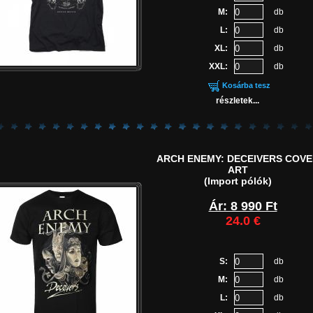
M:
db
L:
db
XL:
db
XXL:
db
Kosárba tesz
részletek...
ARCH ENEMY: DECEIVERS COVE
ART
(Import pólók)
Ár: 8 990 Ft
24.0 €
S:
db
M:
db
L:
db