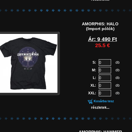
AMORPHIS: HALO
(Import pólók)
Ár: 9 490 Ft
25.5 €
S:
db
M:
db
L:
db
XL:
db
XXL:
db
Kosárba tesz
részletek...