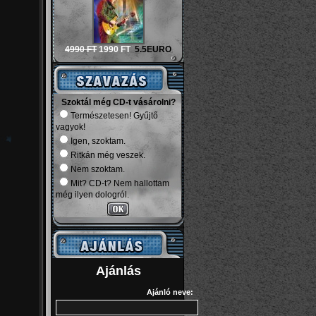
4990 FT
1990 FT
5.5EURO
Szoktál még CD-t vásárolni?
Természetesen! Gyűjtő
vagyok!
Igen, szoktam.
Ritkán még veszek.
Nem szoktam.
Mit? CD-t? Nem hallottam
még ilyen dologról.
Ajánlás
Ajánló neve: