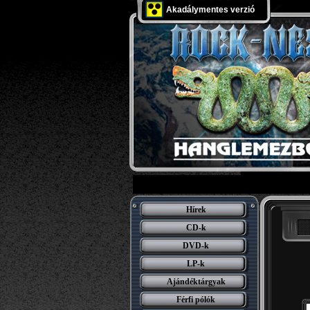
Akadálymentes verzió
Hírek
CD-k
DVD-k
LP-k
Ajándéktárgyak
Férfi pólók