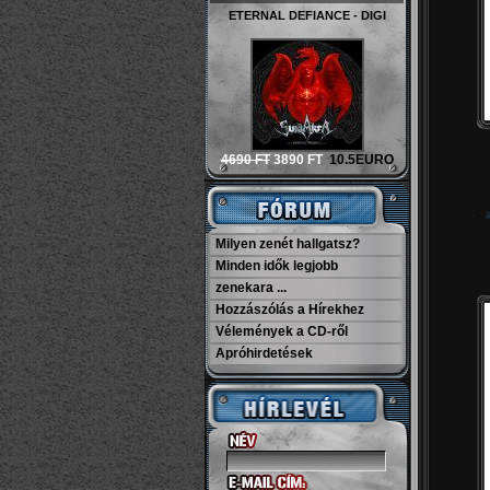
ETERNAL DEFIANCE - DIGI
4690 FT
3890 FT
10.5EURO
Milyen zenét hallgatsz?
Minden idők legjobb
zenekara ...
Hozzászólás a Hírekhez
Vélemények a CD-ről
Apróhirdetések