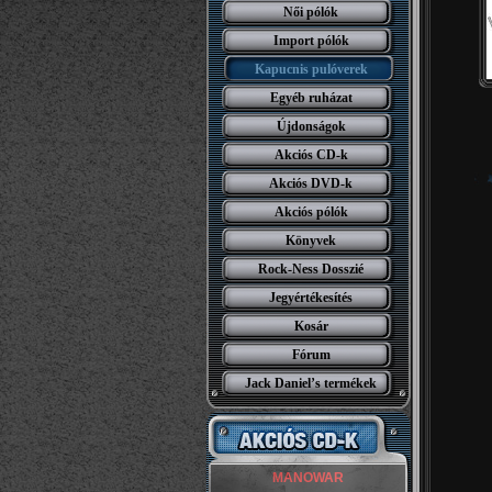
Női pólók
Import pólók
Kapucnis pulóverek
Egyéb ruházat
Újdonságok
Akciós CD-k
Akciós DVD-k
Akciós pólók
Könyvek
Rock-Ness Dosszié
Jegyértékesítés
Kosár
Fórum
Jack Daniel’s termékek
MANOWAR