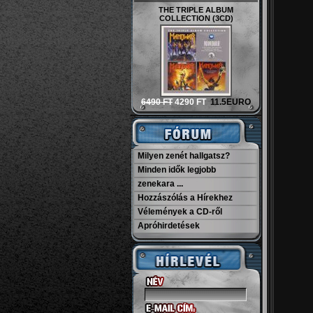
THE TRIPLE ALBUM
COLLECTION (3CD)
6490 FT
4290 FT
11.5EURO
Milyen zenét hallgatsz?
Minden idők legjobb
zenekara ...
Hozzászólás a Hírekhez
Vélemények a CD-ről
Apróhirdetések