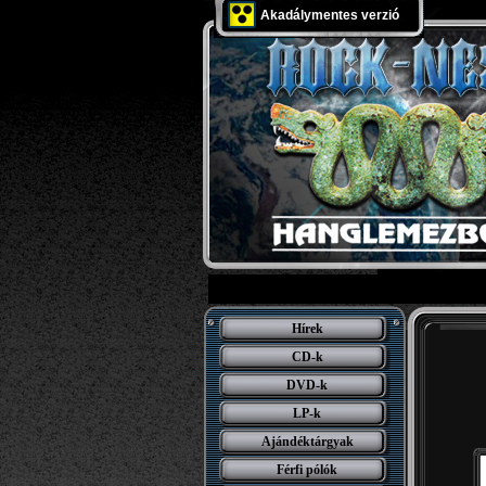
Akadálymentes verzió
Hírek
CD-k
DVD-k
LP-k
Ajándéktárgyak
Férfi pólók