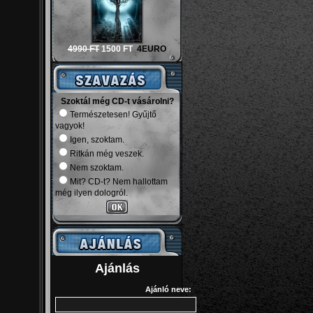
4990 FT
1500 FT
4EURO
Szoktál még CD-t vásárolni?
Természetesen! Gyűjtő
vagyok!
Igen, szoktam.
Ritkán még veszek.
Nem szoktam.
Mit? CD-t? Nem hallottam
még ilyen dologról.
Ajánlás
Ajánló neve: