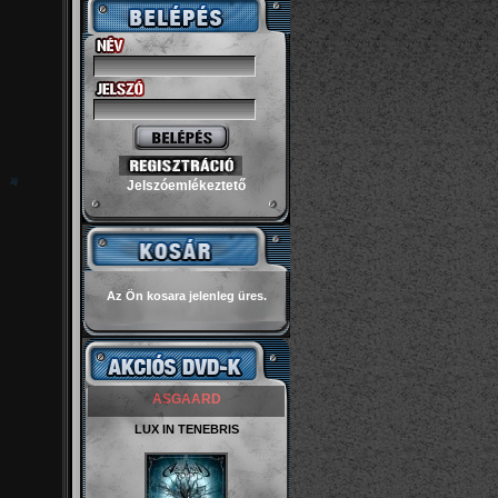
Jelszóemlékeztető
Az Ön kosara jelenleg üres.
ASGAARD
LUX IN TENEBRIS