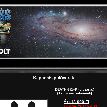
Kapucnis pulóverek
DEATH 651+K (cipzáras)
(Kapucnis pulóverek)
Ár:
18 990 Ft
14 990 Ft (40.0 €)