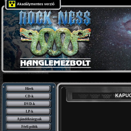
Akadálymentes verzió
Hírek
KAPUC
CD-k
DVD-k
LP-k
Ajándéktárgyak
Férfi pólók