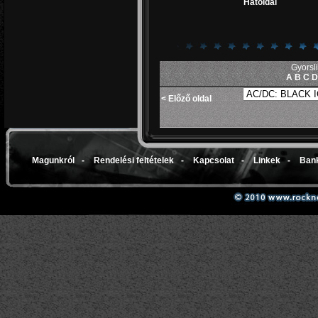
Hátoldal
Gyorsl
A
B
C
< Előző oldal
Magunkról
-
Rendelési feltételek
-
Kapcsolat
-
Linkek
-
Bank