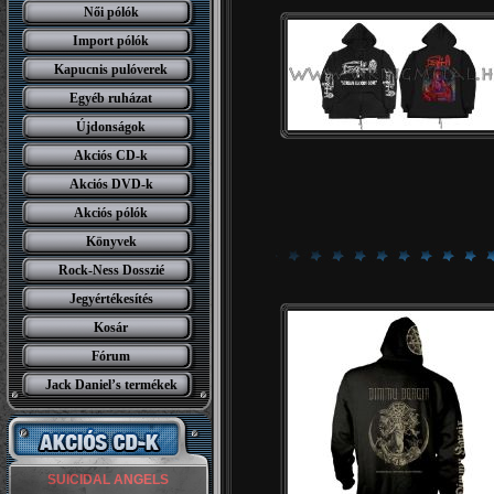
Női pólók
Import pólók
Kapucnis pulóverek
Egyéb ruházat
Újdonságok
Akciós CD-k
Akciós DVD-k
Akciós pólók
Könyvek
Rock-Ness Dosszié
Jegyértékesítés
Kosár
Fórum
Jack Daniel’s termékek
ACCEPT