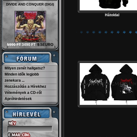
TOO MAN TO DIE
4990 FT
3890 FT
10.5EURO
Hátoldal
Milyen zenét hallgatsz?
Minden idők legjobb
zenekara ...
Hozzászólás a Hírekhez
Vélemények a CD-ről
Apróhirdetések