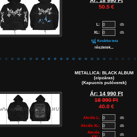
Ár: 18 990 Ft
50.5 €
L:
db
XL:
db
Kosárba tesz
részletek...
METALLICA: BLACK ALBUM
(cipzáras)
(Kapucnis pulóverek)
Ár:
14 990 Ft
18 990 Ft
40.0 €
Akciós L:
db
Akciós XL:
db
Akciós
db
XXL: