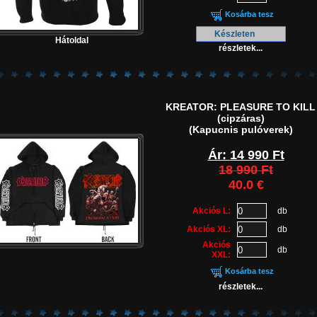
Kosárba tesz
Készleten
Hátoldal
részletek...
KREATOR: PLEASURE TO KILL
(cipzáras)
(Kapucnis pulóverek)
Ár:
14 990 Ft
18 990 Ft
40.0 €
Akciós L:
db
Akciós XL:
db
Akciós
db
XXL:
Kosárba tesz
részletek...