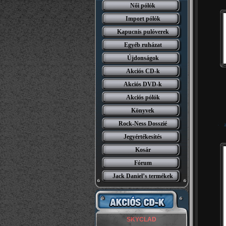
Női pólók
Import pólók
Kapucnis pulóverek
Egyéb ruházat
Újdonságok
Akciós CD-k
Akciós DVD-k
Akciós pólók
Könyvek
Rock-Ness Dosszié
Jegyértékesítés
Kosár
Fórum
Jack Daniel’s termékek
SKYCLAD