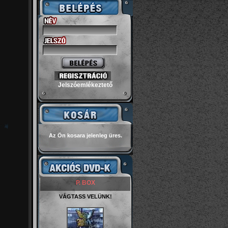
Jelszóemlékeztető
Az Ön kosara jelenleg üres.
P. BOX
VÁGTASS VELÜNK!