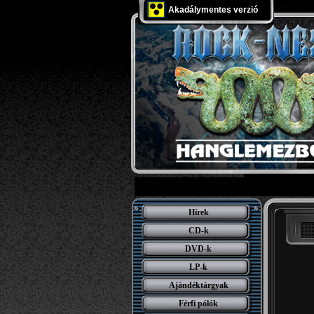
Akadálymentes verzió
Hírek
CD-k
DVD-k
LP-k
Ajándéktárgyak
Férfi pólók