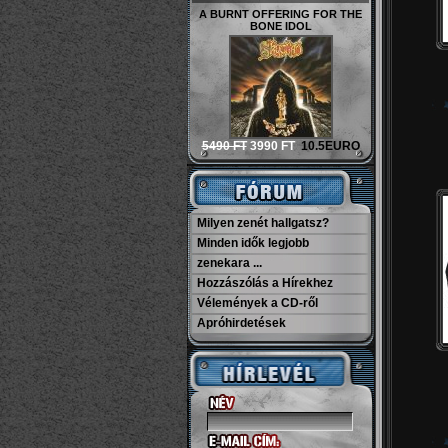
A BURNT OFFERING FOR THE
BONE IDOL
5490 FT
3990 FT
10.5EURO
Milyen zenét hallgatsz?
Minden idők legjobb
zenekara ...
Hozzászólás a Hírekhez
Vélemények a CD-ről
Apróhirdetések