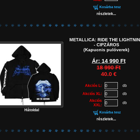
Kosárba tesz
részletek...
METALLICA: RIDE THE LIGHTNI
- CIPZÁROS
(Kapucnis pulóverek)
Ár:
14 990 Ft
18 990 Ft
40.0 €
Akciós L:
db
Akciós XL:
db
Akciós
db
XXL:
Hátoldal
Kosárba tesz
részletek...