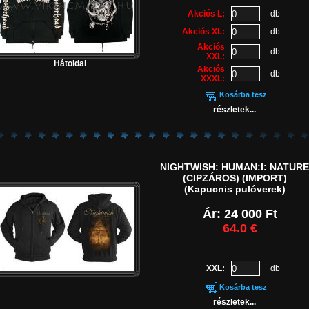
Akciós L:
db
Akciós XL:
db
Akciós
db
XXL:
Hátoldal
Akciós
db
XXXL:
Kosárba tesz
részletek...
NIGHTWISH: HUMAN:I: NATURE
(CIPZÁROS) (IMPORT)
(Kapucnis pulóverek)
Ár: 24 000 Ft
64.0 €
XXL:
db
Kosárba tesz
részletek...