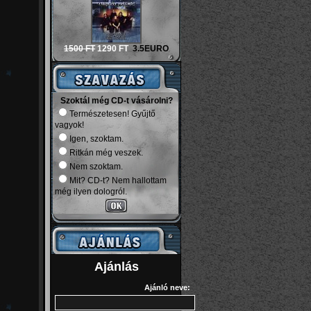
1500 FT
1290 FT
3.5EURO
Szoktál még CD-t vásárolni?
Természetesen! Gyűjtő
vagyok!
Igen, szoktam.
Ritkán még veszek.
Nem szoktam.
Mit? CD-t? Nem hallottam
még ilyen dologról.
Ajánlás
Ajánló neve: