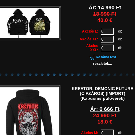
Ár:
14 990 Ft
18 990 Ft
40.0 €
Akciós L:
db
Akciós XL:
db
Akciós
db
XXL:
Kosárba tesz
részletek...
KREATOR: DEMONIC FUTURE
(CIPZÁROS) (IMPORT)
(Kapucnis pulóverek)
Ár:
6 666 Ft
24 990 Ft
18.0 €
Akciós M:
db