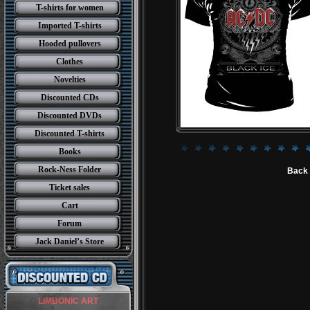
T-shirts for women
Imported T-shirts
Hooded pullovers
Clothes
Novelties
Discounted CDs
Discounted DVDs
Discounted T-shirts
Books
Rock-Ness Folder
Back 
Ticket sales
Cart
Forum
Jack Daniel’s Store
LIMBONIC ART