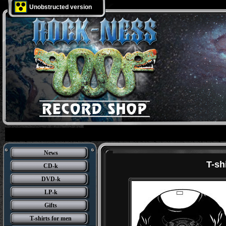
Unobstructed version
News
T-sh
CD-k
DVD-k
LP-k
Gifts
T-shirts for men