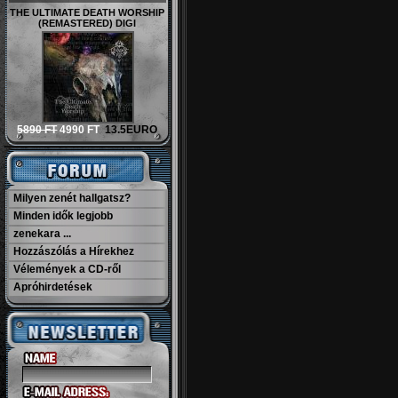
THE ULTIMATE DEATH WORSHIP
(REMASTERED) DIGI
5890 FT
4990 FT
13.5EURO
Milyen zenét hallgatsz?
Minden idők legjobb
zenekara ...
Hozzászólás a Hírekhez
Vélemények a CD-ről
Apróhirdetések