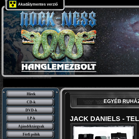
Akadálymentes verzió
Hírek
EGYÉB RUHÁ
CD-k
DVD-k
JACK DANIELS - TE
LP-k
Ajándéktárgyak
Férfi pólók