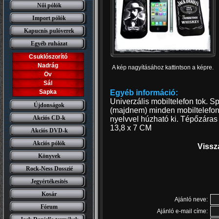
Női pólók
Import pólók
Kapucnis pulóverek
Egyéb ruházat
Csuklószorító
Nadrág
A kép nagyításához kattintson a képre.
Öv
Sál
Sapka
Egyéb információ:
Univerzális mobiltelefon tok. 
Újdonságok
(majdnem) minden mobiltelefon t
Akciós CD-k
nyelvvel húzható ki. Tépőzára
13,8 x 7 CM
Akciós DVD-k
Akciós pólók
Vissz
Könyvek
Rock-Ness Dosszié
Jegyértékesítés
Kosár
Ajánló neve:
Fórum
Ajánló e-mail címe: