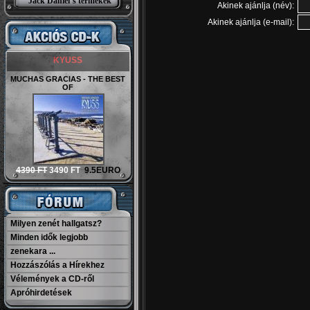
Jack Daniel’s termékek
Akinek ajánlja (név):
Akinek ajánlja (e-mail):
KYUSS
MUCHAS GRACIAS - THE BEST
OF
4390 FT
3490 FT
9.5EURO
Milyen zenét hallgatsz?
Minden idők legjobb
zenekara ...
Hozzászólás a Hírekhez
Vélemények a CD-ről
Apróhirdetések