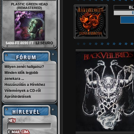
PLASTIC GREEN HEAD
BL
(REMASTERED)
5490 FT
4690 FT
12.5EURO
Milyen zenét hallgatsz?
Minden idők legjobb
zenekara ...
Hozzászólás a Hírekhez
Vélemények a CD-ről
Apróhirdetések