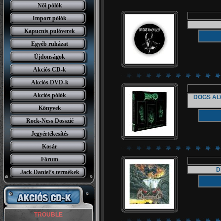
Női pólók
Import pólók
Kapucnis pulóverek
Egyéb ruházat
Újdonságok
Akciós CD-k
Akciós DVD-k
Akciós pólók
DOGS AL
Könyvek
Rock-Ness Dosszié
Jegyértékesítés
Kosár
Fórum
D
Jack Daniel’s termékek
TROUBLE