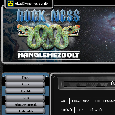
Akadálymentes verzió
Hírek
Ú
CD-k
DVD-k
LP-k
CD
FELVARRÓ
FÉRFI PÓLÓ
Ajándéktárgyak
KITŰZŐ
LP
ZÁSZLÓ
Férfi pólók