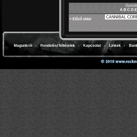
Gyorsl
A
B
C
D
< Előző oldal
Magunkról
-
Rendelési feltételek
-
Kapcsolat
-
Linkek
-
Bank