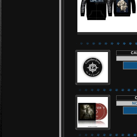
CA
NO