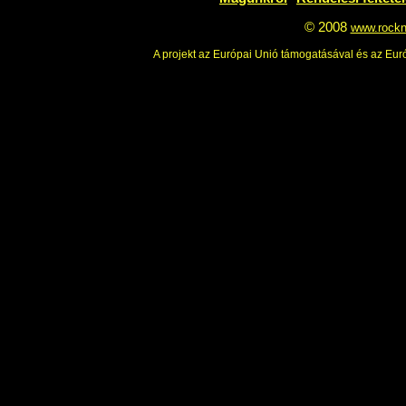
Magunkról
Rendelési feltéte
© 2008
www.rockn
A projekt az Európai Unió támogatásával és az Euró