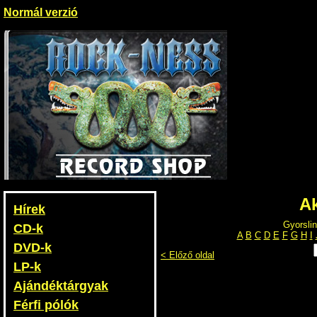
Normál verzió
Ak
Hírek
Gyorslin
CD-k
A
B
C
D
E
F
G
H
I
DVD-k
< Előző oldal
LP-k
Ajándéktárgyak
Férfi pólók