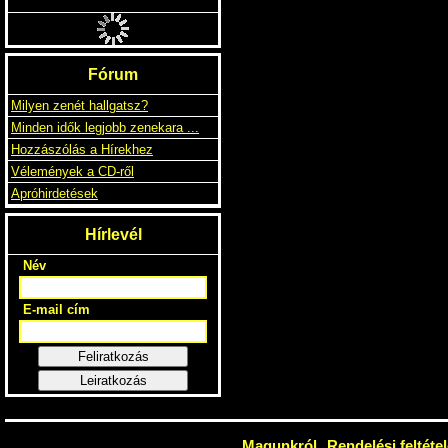
VOIVOD
LOST MACHINE - LIVE
4990 Ft
3890 FT
10.5EURO
Fórum
Milyen zenét hallgatsz?
Minden idők legjobb zenekara ...
Hozzászólás a Hírekhez
Vélemények a CD-ről
Apróhirdetések
Hírlevél
Név
E-mail cím
Feliratkozás
Leiratkozás