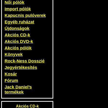
Női pólók
Import pólók
Kapucnis pulóverek
Egyéb ruházat
Újdonságok
Akciós CD-k
Akciós DVD-k
Akciós pólók
Könyvek
Rock-Ness Dosszié
Jegyértékesítés
Kosár
Fórum
Jack Daniel’s
termékek
Akciós CD-k