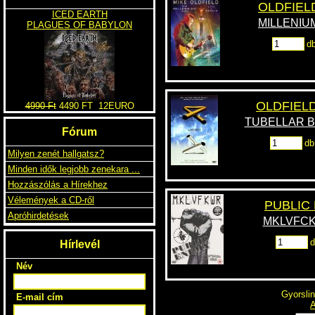
OLDFIELD
ICED EARTH
MILLENIUM
PLAGUES OF BABYLON
d
OLDFIELD
4990 Ft
4490 FT
12EURO
TUBELLAR BELL
Fórum
db
Milyen zenét hallgatsz?
Minden idők legjobb zenekara ...
Hozzászólás a Hírekhez
Vélemények a CD-ről
PUBLIC
Apróhirdetések
MKLVFCK
d
Hírlevél
Név
Gyorslin
E-mail cím