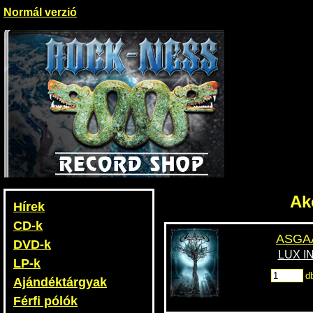
Normál verzió
Ak
Hírek
CD-k
ASGA
DVD-k
LUX I
LP-k
d
Ajándéktárgyak
Férfi pólók