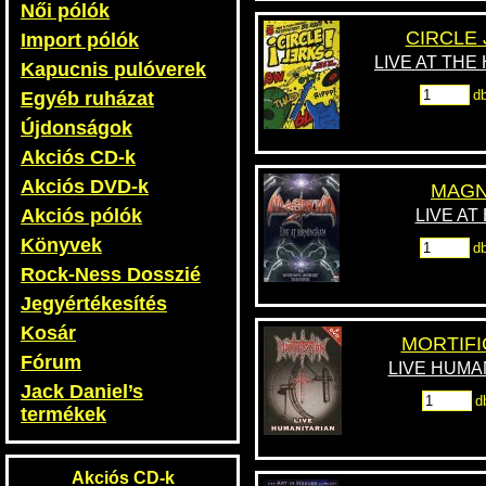
Női pólók
CIRCLE 
Import pólók
LIVE AT THE
Kapucnis pulóverek
d
Egyéb ruházat
Újdonságok
Akciós CD-k
Akciós DVD-k
MAGN
Akciós pólók
LIVE AT
Könyvek
d
Rock-Ness Dosszié
Jegyértékesítés
Kosár
MORTIFI
Fórum
LIVE HUMA
Jack Daniel’s
d
termékek
Akciós CD-k