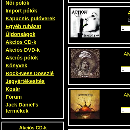
Női pólók
Import pólók
Kapucnis pulóverek
Egyéb ruházat
Újdonságok
Akciós CD-k
Akciós DVD-k
AM
Akciós pólók
Könyvek
Rock-Ness Dosszié
Jegyértékesítés
Kosár
AM
Fórum
Jack Daniel’s
termékek
Akciós CD-k