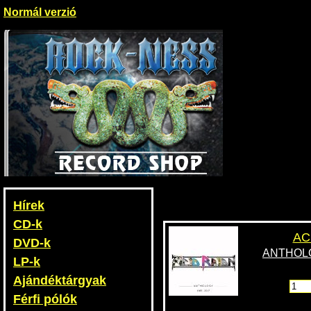
Normál verzió
Hírek
CD-k
AC
DVD-k
ANTHOLO
LP-k
Ajándéktárgyak
Férfi pólók