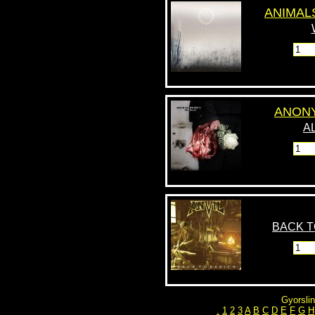
ANIMAL
Feliratkozás
Leiratkozás
ANONY
A
BACK T
Gyorslin
.
1
2
3
A
B
C
D
E
F
G
H