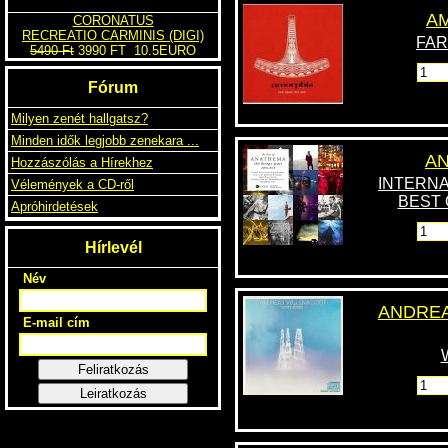
AM
CORONATUS
RECREATIO CARMINIS (DIGI)
FAR
5490 Ft
3990 FT
10.5EURO
AN
INTERNA
Fórum
BEST O
Milyen zenét hallgatsz?
Minden idők legjobb zenekara ...
Hozzászólás a Hírekhez
Vélemények a CD-ről
Apróhirdetések
ANDRE
Hírlevél
Név
E-mail cím