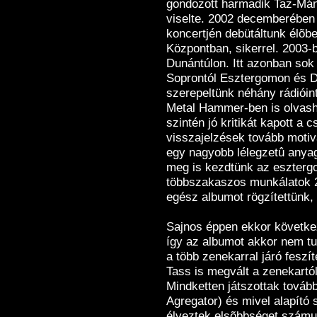
gondozott harmadik Taz-Mán
viselte. 2002 decemberében
koncertjén debütáltunk élõb
Központban, sikerrel. 2003-
Dunántúlon. Itt azonban sok
Soprontól Esztergomon és D
szerepeltünk néhány rádióin
Metal Hammer-ben is olvash
szintén jó kritikát kapott a 
visszajelzések tovább motivá
egy nagyobb lélegzetû anyag
meg is kezdtünk az eszterg
többszakaszos munkálatok 20
egész albumot rögzítettünk
Sajnos éppen ekkor következ
így az albumot akkor nem tu
a több zenekarral járó feszíte
Tass is megvált a zenekartól
Mindketten játszottak tovább
Agregator) és mivel alapító
élveztek elsõbbséget számuk