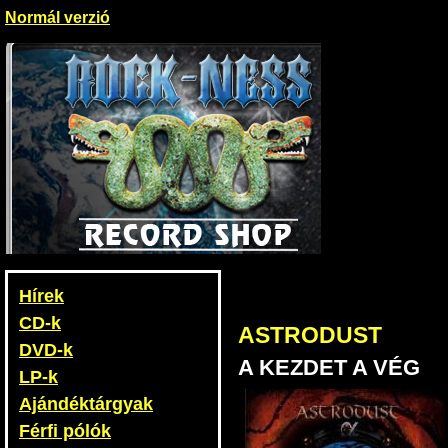
Normál verzió
Hírek
CD-k
ASTRODUST
DVD-k
A KEZDET A VÉG
LP-k
Ajándéktárgyak
Férfi pólók