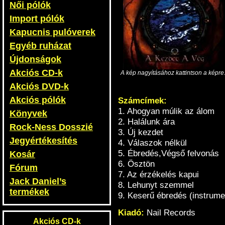
Női pólók
Import pólók
Kapucnis pulóverek
Egyéb ruházat
Újdonságok
Akciós CD-k
A kép nagyításához kattintson a képre
Akciós DVD-k
Akciós pólók
Számcímek:
1. Ahogyan múlik az álom
Könyvek
2. Halálunk ára
Rock-Ness Dosszié
3. Új kezdet
Jegyértékesítés
4. Válaszok nélkül
5. Ébredés,Végső felvonás
Kosár
6. Ösztön
Fórum
7. Az érzékelés kapui
Jack Daniel’s
8. Lehunyt szemmel
termékek
9. Keserű ébredés (instrume
Kiadó:
Nail Records
Akciós CD-k