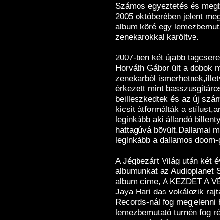
Számos egyeztetés és megbe
2005 októberében jelent meg
album köré egy lemezbemuta
zenekarokkal karöltve.
2007-ben két újabb tagcser
Horváth Gábor ült a dobok m
zenekarból ismerhetnek,illet
érkezett mint basszusgitáro
beilleszkedtek és az új szá
kicsit átformálták a stílust,
leginkább aki állandó billen
hattagúvá bõvült.Dallamai m
leginkább a dallamos doom-gó
A Jégbezárt Világ után két 
albumunkat az Audioplanet S
album címe, A KEZDET A VÉ
Jaya Hari das vokálozik raj
Records-nál fog megjelenni
lemezbemutató turnén fog ré