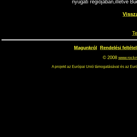
nyugati régiójában,illetve B
Vissz
Te
Magunkról
Rendelési feltéte
© 2008
www.rockn
A projekt az Európai Unió támogatásával és az Euró