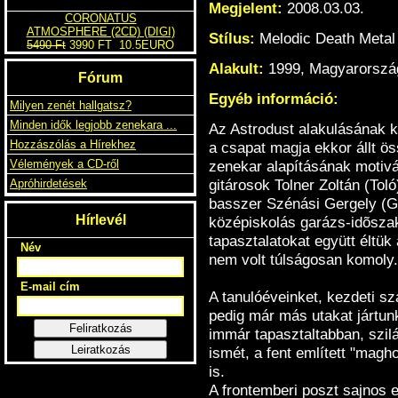
Megjelent:
2008.03.03.
CORONATUS
ATMOSPHERE (2CD) (DIGI)
Stílus:
Melodic Death Metal
Alakult:
1999, Magyarorszá
Egyéb információ:
Az Astrodust alakulásának k
5490 Ft
3990 FT
10.5EURO
a csapat magja ekkor állt ö
zenekar alapításának motivá
Fórum
gitárosok Tolner Zoltán (Tol
Milyen zenét hallgatsz?
basszer Szénási Gergely (Ge
Minden idők legjobb zenekara ...
középiskolás garázs-idõszak
Hozzászólás a Hírekhez
tapasztalatokat együtt éltü
Vélemények a CD-ről
nem volt túlságosan komoly.
Apróhirdetések
A tanulóéveinket, kezdeti sz
Hírlevél
pedig már más utakat jártu
immár tapasztaltabban, szil
Név
ismét, a fent említett "magh
is.
E-mail cím
A frontemberi poszt sajnos 