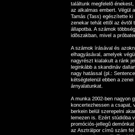
találtunk megfelelõ énekest,
Feliratkozás
az alkalmas embert. Végül 
Leiratkozás
Tamás (Tass) egészítette ki
zenekar tehát ettõl az évtõl 
állapotba. A számok többsé
idõszakban, mivel a próbate
A számok írásával és azokn
elhagyásával, amelyek végül 
nagyrészt kialakult a ránk je
leginkább a skandináv dalla
nagy hatással (pl.: Sentence
kétségtelenül ebben a zenei 
árnyalatunkat.
A munka 2002-ben nagyon gyo
koncertezhessen a csapat, v
berkein belül szerepelni ak
lemezen is. Ezért stúdióba v
promóciós-jellegû demónkat a
az Asztrálpor címû szám fel 