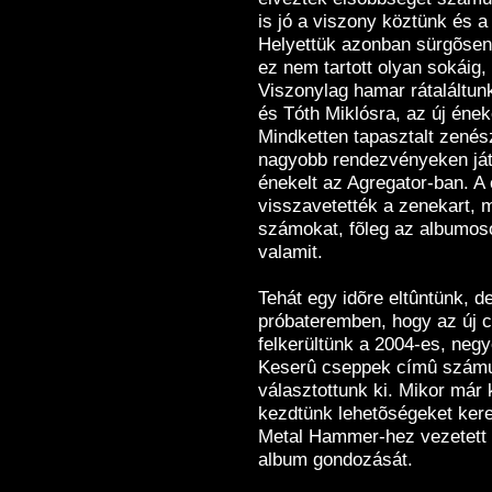
is jó a viszony köztünk és a
Helyettük azonban sürgõsen 
ez nem tartott olyan sokáig,
Viszonylag hamar rátaláltun
és Tóth Miklósra, az új ének
Mindketten tapasztalt zenés
nagyobb rendezvényeken játs
énekelt az Agregator-ban. A
visszavetették a zenekart, mi
számokat, fõleg az albumos
valamit.
Tehát egy idõre eltûntünk, 
próbateremben, hogy az új c
felkerültünk a 2004-es, neg
Keserû cseppek címû számu
választottunk ki. Mikor már 
kezdtünk lehetõségeket kere
Metal Hammer-hez vezetett a
album gondozását.