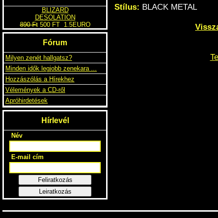
Stílus:
BLACK METAL
BLIZARD
DESOLATION
Vissz
Te
890 Ft
500 FT
1.5EURO
Fórum
Milyen zenét hallgatsz?
Minden idők legjobb zenekara ...
Hozzászólás a Hírekhez
Vélemények a CD-ről
Apróhirdetések
Hírlevél
Név
E-mail cím