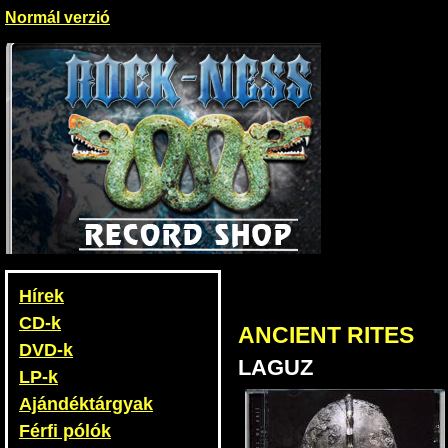
Normál verzió
Hírek
CD-k
ANCIENT RITES
DVD-k
LAGUZ
LP-k
Ajándéktárgyak
Férfi pólók