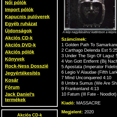
Női pólók
Import pólók
Kapucnis pulóverek
Egyéb ruházat
Újdonságok
A kép nagyításához kattintson a képre
Akciós CD-k
Számcímek:
1 Golden Path To Samarkand 
Akciós DVD-k
2 Carthago Delenda Est 5:2
Akciós pólók
3 Under The Sign Of Laguz 
Könyvek
4 Von Gott Entfernt (Bij Nach
Rock-Ness Dosszié
5 Apostata (Imperator Fideli
6 Legio V Alaudae (Fifth Lar
Jegyértékesítés
7 Mind Unconquered 4:10
Kosár
8 Umbra Sumus (We Are Sh
Fórum
9 Frankenland 4:13
10 Fatum (Ill Fate - Noodlot)
Jack Daniel’s
termékek
Kiadó:
MASSACRE
Megjelent:
2020
Akciós CD-k