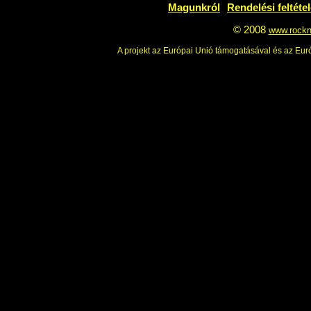
Feliratkozás
Leiratkozás
Magunkról
Rendelési feltéte
© 2008
www.rockn
A projekt az Európai Unió támogatásával és az Euró