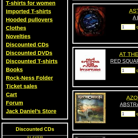
T-shirts for women
AS
Imported T-shirts
A
Hooded pullovers
q
Clothes
Novelties
Discounted CDs
Discounted DVDs
AT TH
Discounted T-shirts
RED SQUAR
Books
q
Rock-Ness Folder
Ticket sales
Cart
AZO
Forum
ABSTR
Jack Daniel’s Store
q
Discounted CDs
SLAYER