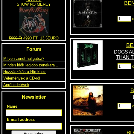
BEN
SHOW NO MERCY
q
5990 Ft
4990 FT
13.5EURO
BE
Forum
DOGS A
THAN T
Milyen zenét hallgatsz?
Minden idők legjobb zenekara ...
q
Hozzászólás a Hírekhez
Vélemények a CD-ről
Apróhirdetések
B
Newsletter
q
Name
E-mail address
BL
Registration