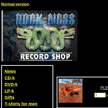
Normal version
News
CD-k
DVD-k
PLE
LP-k
q
Gifts
T-shirts for men