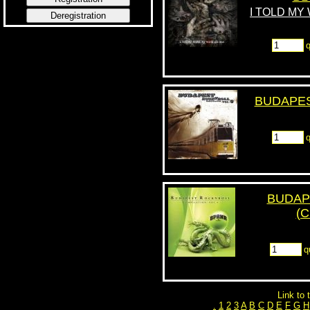
I TOLD MY
Deregistration
q
BUDAPES
q
BUDAP
(C
q
Link to t
.
1
2
3
A
B
C
D
E
F
G
H