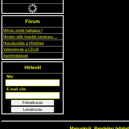
GALLERY OF MITES
BUGS ON THE BLUEFISH
3690 Ft
500 FT
1.5EURO
Fórum
Milyen zenét hallgatsz?
Minden idők legjobb zenekara ...
Hozzászólás a Hírekhez
Vélemények a CD-ről
Apróhirdetések
Hírlevél
Név
E-mail cím
Feliratkozás
Leiratkozás