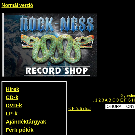
Normál verzió
Hírek
Gyorslin
CD-k
.
1
2
3
A
B
C
D
E
F
G
H
DVD-k
< Előző oldal
LP-k
Ajándéktárgyak
Férfi pólók