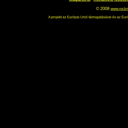
Magunkról
Rendelési feltéte
© 2008
www.rockn
A projekt az Európai Unió támogatásával és az Euró