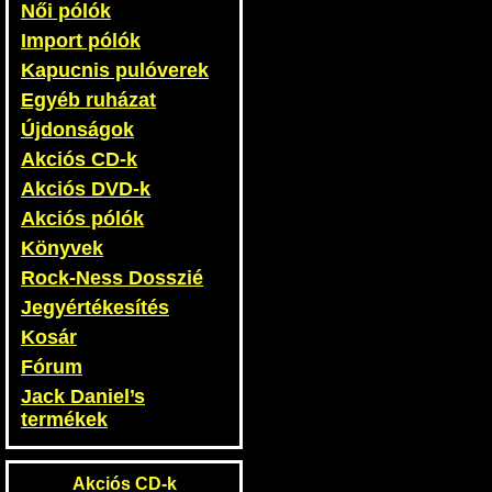
Női pólók
Import pólók
Kapucnis pulóverek
Egyéb ruházat
Újdonságok
Akciós CD-k
Akciós DVD-k
Akciós pólók
Könyvek
Rock-Ness Dosszié
Jegyértékesítés
Kosár
Fórum
Jack Daniel’s
termékek
Akciós CD-k