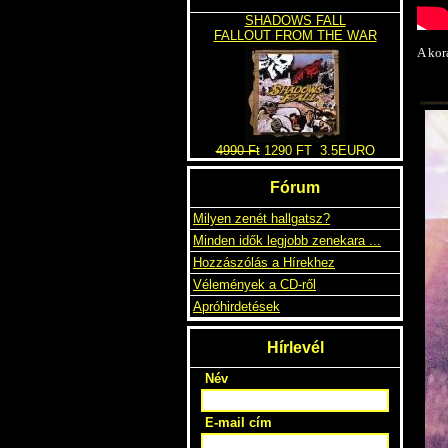
SHADOWS FALL
FALLOUT FROM THE WAR
A kor
4990 Ft
1290 FT
3.5EURO
Fórum
Milyen zenét hallgatsz?
Minden idők legjobb zenekara ...
Hozzászólás a Hírekhez
Vélemények a CD-ről
Apróhirdetések
Hírlevél
Név
E-mail cím