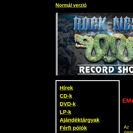
Normál verzió
Hírek
CD-k
EMA
DVD-k
LP-k
Ajándéktárgyak
Az 
Férfi pólók
nagy