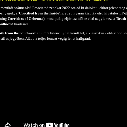
-mexikói származású Emaciated zenekar 2022 óta ad ki dalokat - ekkor jelent meg 
anyaguk, a '
Crucified from the Inside
' is. 2023 nyarán kiadták első hivatalos EP-j
ning Corridors of Gehenna
'); most pedig eljött az idő az első nagylemez, a '
Death
outhwest
' kiadására.
th from the Southwest
' albumra kilenc új dal került fel, a klasszikus / old-school 
 stílus jegyében. Alább a teljes lemezt végig lehet hallgatni: