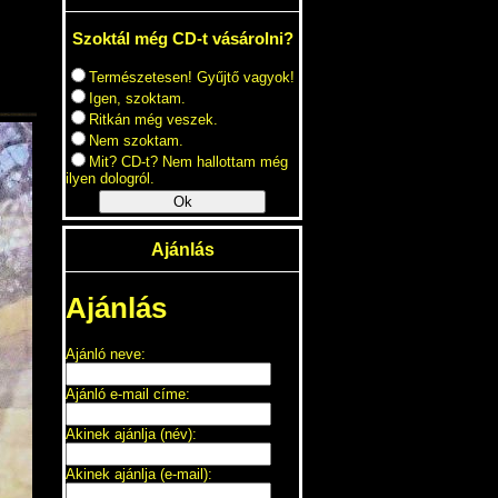
Szoktál még CD-t vásárolni?
Természetesen! Gyűjtő vagyok!
Igen, szoktam.
Ritkán még veszek.
Nem szoktam.
Mit? CD-t? Nem hallottam még
ilyen dologról.
Ok
Ajánlás
Ajánlás
Ajánló neve:
Ajánló e-mail címe:
Akinek ajánlja (név):
Akinek ajánlja (e-mail):