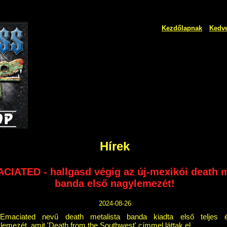
Kezdőlapnak
Kedv
Hírek
CIATED - hallgasd végig az új-mexikói death 
banda első nagylemezét!
2024-08-26
Emaciated nevű death metalista banda kiadta első teljes é
lemezét, amit 'Death from the Southwest' címmel láttak el.