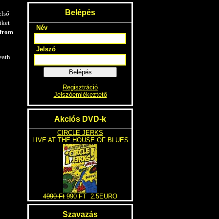
Belépés
első
üket
Név
 from
Jelszó
death
Belépés
Regisztráció
Jelszóemlékeztető
Akciós DVD-k
CIRCLE JERKS
LIVE AT THE HOUSE OF BLUES
4990 Ft
990 FT
2.5EURO
Szavazás