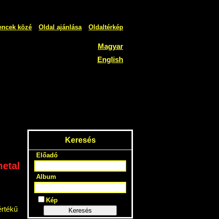
encek közé
Oldal ajánlása
Oldaltérkép
Magyar
English
Keresés
Előadó
metal
Album
Kép
rtékű
Keresés