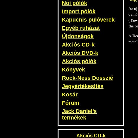
Női pólók
Az új
Import pólók
demó-
Kapucnis pulóverek
('
Yaw
the S
Egyéb ruházat
Újdonságok
A '
Dea
metal
Akciós CD-k
Akciós DVD-k
Akciós pólók
Könyvek
Rock-Ness Dosszié
Jegyértékesítés
Kosár
Fórum
Jack Daniel’s
termékek
Akciós CD-k