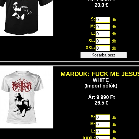
20.0 €
S:
db
M:
db
L:
db
XL:
db
XXL:
db
Kosárba tesz
MARDUK: FUCK ME JESU
WHITE
(Import pólók)
Ár: 9 990 Ft
26.5 €
S:
db
M:
db
L:
db
XXXL:
db