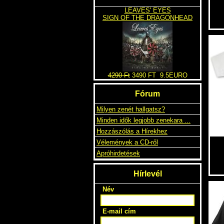
LEAVES' EYES
SIGN OF THE DRAGONHEAD
4290 Ft
3490 FT
9.5EURO
Fórum
Milyen zenét hallgatsz?
Minden idők legjobb zenekara ...
Hozzászólás a Hírekhez
Vélemények a CD-ről
Apróhirdetések
Hírlevél
Név
E-mail cím