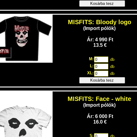
Kosárba tesz
MISFITS: Bloody logo
(Import pólók)
Ár: 4 990 Ft
13.5 €
M:
db
L:
db
XL:
db
Kosárba tesz
MISFITS: Face - white
(Import pólók)
Ár: 6 000 Ft
16.0 €
S:
db