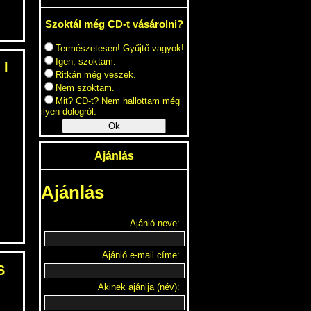
Szoktál még CD-t vásárolni?
Természetesen! Gyűjtő vagyok!
Igen, szoktam.
 I
Ritkán még veszek.
Nem szoktam.
Mit? CD-t? Nem hallottam még
ilyen dologról.
Ok
Ajánlás
Ajánlás
Ajánló neve:
Ajánló e-mail címe:
S
Akinek ajánlja (név):