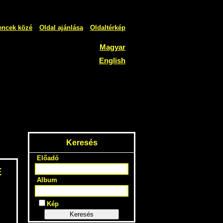
encek közé
Oldal ajánlása
Oldaltérkép
Magyar
English
Keresés
Előadó
E
Album
Kép
Keresés