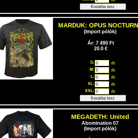
Kosárba tesz
MARDUK: OPUS NOCTUR
(Import pólók)
Ár: 7 490 Ft
20.0 €
S:
db
M:
db
L:
db
XL:
db
XXL:
db
Kosárba tesz
MEGADETH: United
Abomination 07
(Import pólók)