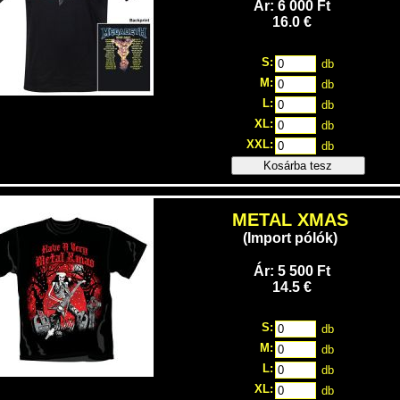
Ár: 6 000 Ft
16.0 €
S:
db
M:
db
L:
db
XL:
db
XXL:
db
Kosárba tesz
METAL XMAS
(Import pólók)
Ár: 5 500 Ft
14.5 €
S:
db
M:
db
L:
db
XL:
db