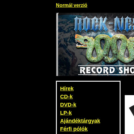
Normál verzió
Hírek
CD-k
DVD-k
LP-k
Ajándéktárgyak
Férfi pólók