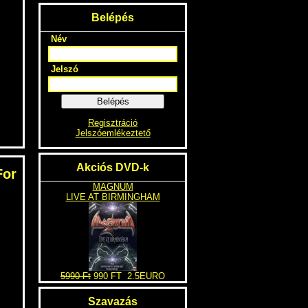
Belépés
Név
Jelszó
Belépés
Regisztráció
Jelszóemlékeztető
Akciós DVD-k
For
MAGNUM
LIVE AT BIRMINGHAM
5990 Ft
990 FT
2.5EURO
Szavazás