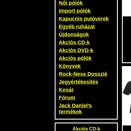
Női pólók
Import pólók
Kapucnis pulóverek
Egyéb ruházat
Újdonságok
Akciós CD-k
Akciós DVD-k
Akciós pólók
Könyvek
Rock-Ness Dosszié
Jegyértékesítés
Kosár
Fórum
Jack Daniel’s
termékek
Akciós CD-k