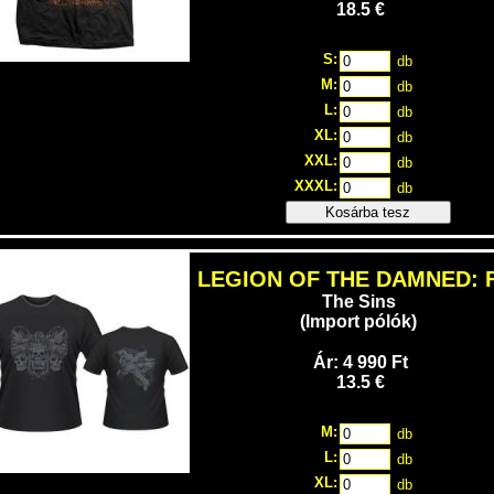
18.5 €
S:
db
M:
db
L:
db
XL:
db
XXL:
db
XXXL:
db
Kosárba tesz
LEGION OF THE DAMNED: 
The Sins
(Import pólók)
Ár: 4 990 Ft
13.5 €
M:
db
L:
db
XL:
db