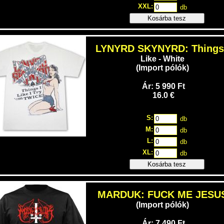
XXL:
db
Kosárba tesz
LYNYRD SKYNYRD: Things
Like - White
(Import pólók)
Ár: 5 990 Ft
16.0 €
S:
db
M:
db
L:
db
XL:
db
Kosárba tesz
MARDUK: FUCK ME JESU
(Import pólók)
Ár: 7 490 Ft