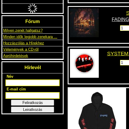
IMMORTAL
BLIZZARD BEASTS
(REMASTERED)
FADING 
5490 Ft
4690 FT
12.5EURO
SYSTEM 
Fórum
Milyen zenét hallgatsz?
Minden idők legjobb zenekara ...
Hozzászólás a Hírekhez
Vélemények a CD-ről
Apróhirdetések
Hírlevél
Név
E-mail cím