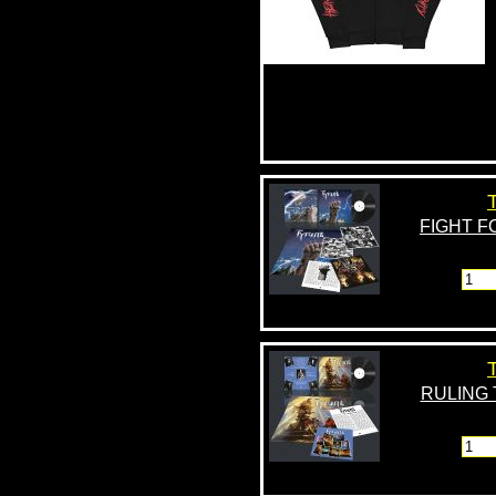
Feliratkozás
Leiratkozás
FIGHT F
RULING 