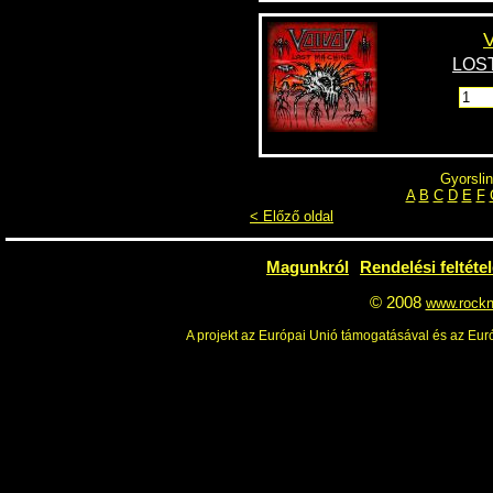
LOST
Gyorslin
A
B
C
D
E
F
< Előző oldal
Magunkról
Rendelési feltéte
© 2008
www.rockn
A projekt az Európai Unió támogatásával és az Euró