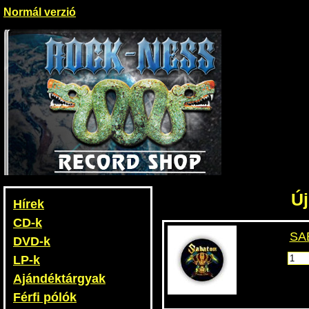
Normál verzió
Ú
Hírek
CD-k
SAB
DVD-k
LP-k
Ajándéktárgyak
Férfi pólók