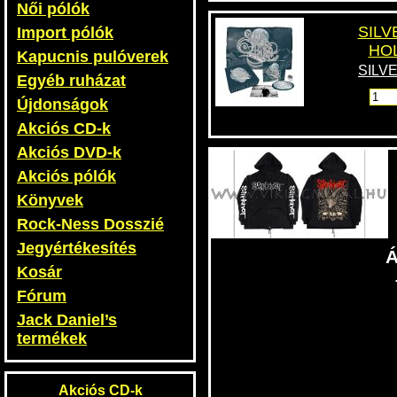
Női pólók
SILV
Import pólók
HOL
Kapucnis pulóverek
SILV
Egyéb ruházat
Újdonságok
Akciós CD-k
Akciós DVD-k
Akciós pólók
Könyvek
Rock-Ness Dosszié
Jegyértékesítés
Á
Kosár
Fórum
Jack Daniel’s
termékek
Akciós CD-k