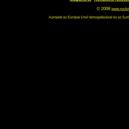
Feliratkozás
Leiratkozás
Magunkról
Rendelési feltéte
© 2008
www.rockn
A projekt az Európai Unió támogatásával és az Euró