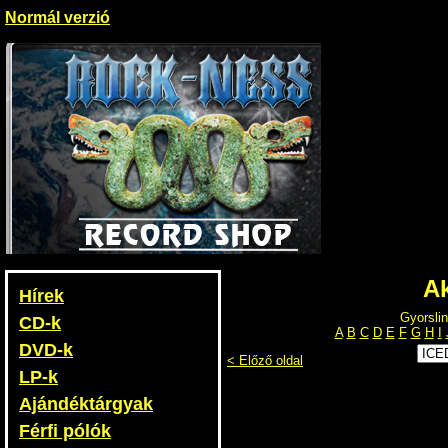
Normál verzió
Ak
Hírek
Gyorslin
CD-k
A
B
C
D
E
F
G
H
I
DVD-k
< Előző oldal
LP-k
Ajándéktárgyak
Férfi pólók