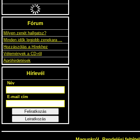
KINGS OF LEON
ONLY BY THE NIGHT
2490 Ft
500 FT
1.5EURO
Fórum
Milyen zenét hallgatsz?
Minden idők legjobb zenekara ...
Hozzászólás a Hírekhez
Vélemények a CD-ről
Apróhirdetések
Hírlevél
Név
E-mail cím