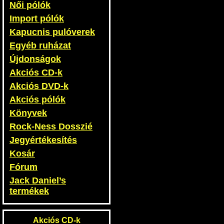
Női pólók
Import pólók
Kapucnis pulóverek
Egyéb ruházat
Újdonságok
Akciós CD-k
Akciós DVD-k
Akciós pólók
Könyvek
Rock-Ness Dosszié
Jegyértékesítés
Kosár
Fórum
Jack Daniel’s
termékek
Akciós CD-k